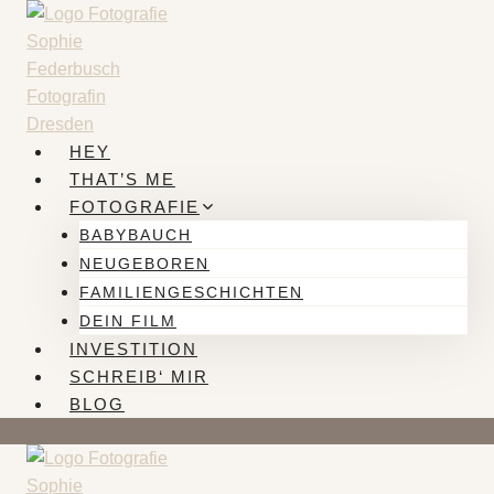
Zum
Inhalt
springen
HEY
THAT’S ME
FOTOGRAFIE
BABYBAUCH
NEUGEBOREN
FAMILIENGESCHICHTEN
DEIN FILM
INVESTITION
SCHREIB‘ MIR
BLOG