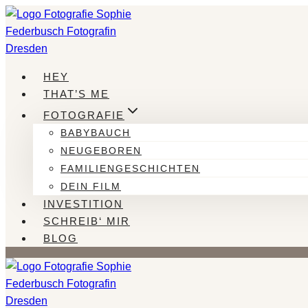
Zum
Inhalt
springen
HEY
THAT’S ME
FOTOGRAFIE
BABYBAUCH
NEUGEBOREN
FAMILIENGESCHICHTEN
DEIN FILM
INVESTITION
SCHREIB‘ MIR
BLOG