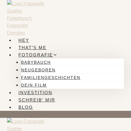
Zum
Inhalt
springen
HEY
THAT’S ME
FOTOGRAFIE
BABYBAUCH
NEUGEBOREN
FAMILIENGESCHICHTEN
DEIN FILM
INVESTITION
SCHREIB‘ MIR
BLOG