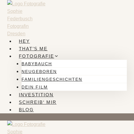
Zum
Inhalt
springen
HEY
THAT’S ME
FOTOGRAFIE
BABYBAUCH
NEUGEBOREN
FAMILIENGESCHICHTEN
DEIN FILM
INVESTITION
SCHREIB‘ MIR
BLOG