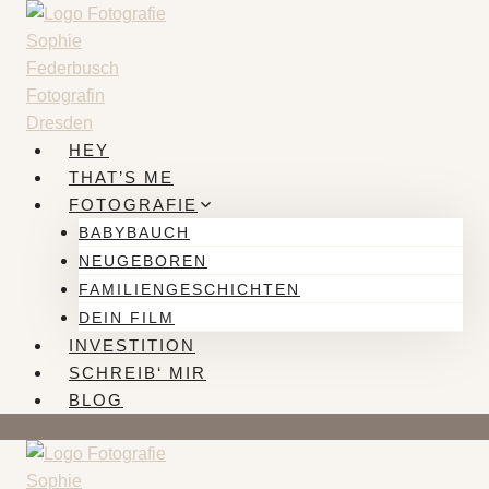
Zum
Inhalt
springen
HEY
THAT’S ME
FOTOGRAFIE
BABYBAUCH
NEUGEBOREN
FAMILIENGESCHICHTEN
DEIN FILM
INVESTITION
SCHREIB‘ MIR
BLOG