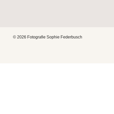
© 2026 Fotografie Sophie Federbusch
HEY
THAT’S ME
FOTOGRAFIE
UNTERMENÜ
UMSCHALTEN
BABYBAUCH