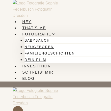
Zum
Inhalt
springen
HEY
THAT’S ME
FOTOGRAFIE
BABYBAUCH
NEUGEBOREN
FAMILIENGESCHICHTEN
DEIN FILM
INVESTITION
SCHREIB‘ MIR
BLOG