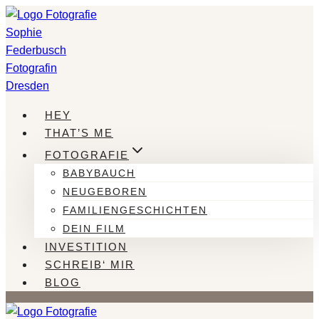
Zum
Inhalt
springen
HEY
THAT’S ME
FOTOGRAFIE
BABYBAUCH
NEUGEBOREN
FAMILIENGESCHICHTEN
DEIN FILM
INVESTITION
SCHREIB‘ MIR
BLOG