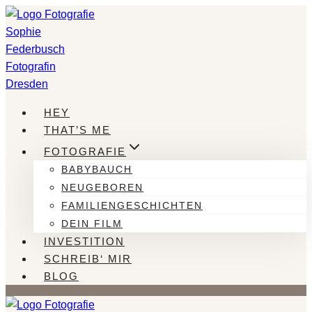
Zum
Inhalt
springen
HEY
THAT’S ME
FOTOGRAFIE
BABYBAUCH
NEUGEBOREN
FAMILIENGESCHICHTEN
DEIN FILM
INVESTITION
SCHREIB‘ MIR
BLOG