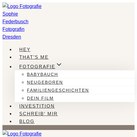
Zum
Inhalt
springen
HEY
THAT’S ME
FOTOGRAFIE
BABYBAUCH
NEUGEBOREN
FAMILIENGESCHICHTEN
DEIN FILM
INVESTITION
SCHREIB‘ MIR
BLOG