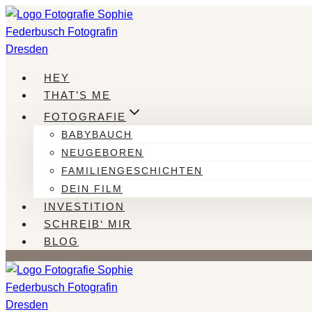
Zum
Inhalt
springen
HEY
THAT’S ME
FOTOGRAFIE
BABYBAUCH
NEUGEBOREN
FAMILIENGESCHICHTEN
DEIN FILM
INVESTITION
SCHREIB‘ MIR
BLOG