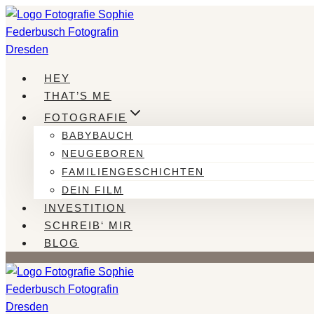
Zum
Inhalt
springen
HEY
THAT’S ME
FOTOGRAFIE
BABYBAUCH
NEUGEBOREN
FAMILIENGESCHICHTEN
DEIN FILM
INVESTITION
SCHREIB‘ MIR
BLOG