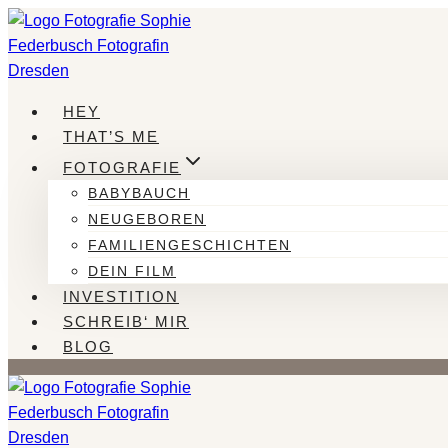
Zum
Inhalt
springen
HEY
THAT’S ME
FOTOGRAFIE
BABYBAUCH
NEUGEBOREN
FAMILIENGESCHICHTEN
DEIN FILM
INVESTITION
SCHREIB‘ MIR
BLOG