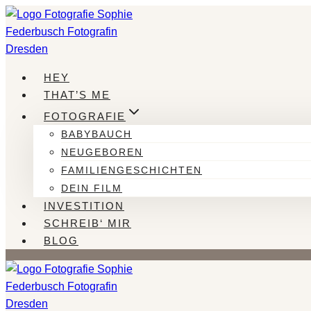
Zum
Inhalt
springen
HEY
THAT’S ME
FOTOGRAFIE
BABYBAUCH
NEUGEBOREN
FAMILIENGESCHICHTEN
DEIN FILM
INVESTITION
SCHREIB‘ MIR
BLOG