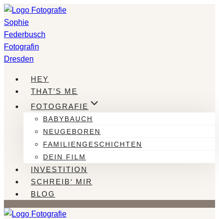
Zum
Inhalt
springen
HEY
THAT’S ME
FOTOGRAFIE
BABYBAUCH
NEUGEBOREN
FAMILIENGESCHICHTEN
DEIN FILM
INVESTITION
SCHREIB‘ MIR
BLOG