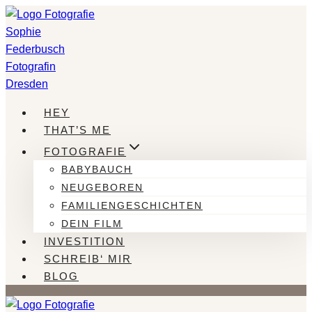
Zum
Inhalt
springen
HEY
THAT’S ME
FOTOGRAFIE
BABYBAUCH
NEUGEBOREN
FAMILIENGESCHICHTEN
DEIN FILM
INVESTITION
SCHREIB‘ MIR
BLOG