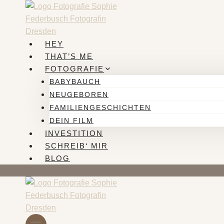
Zum
Inhalt
springen
HEY
THAT’S ME
FOTOGRAFIE
BABYBAUCH
NEUGEBOREN
FAMILIENGESCHICHTEN
DEIN FILM
INVESTITION
SCHREIB‘ MIR
BLOG