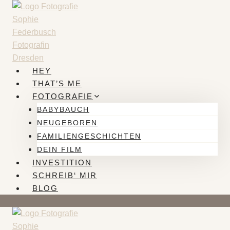
Zum
Inhalt
springen
HEY
THAT’S ME
FOTOGRAFIE
BABYBAUCH
NEUGEBOREN
FAMILIENGESCHICHTEN
DEIN FILM
INVESTITION
SCHREIB‘ MIR
BLOG