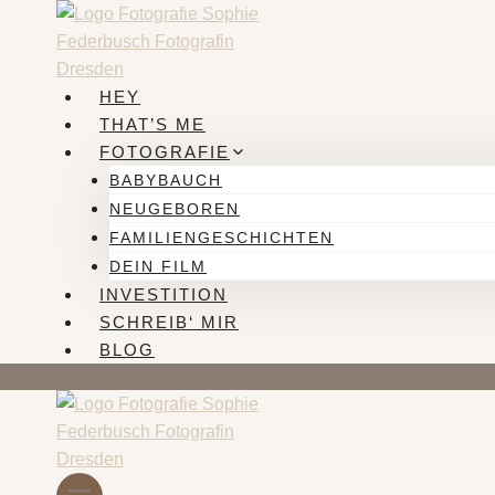
Zum
Inhalt
springen
HEY
THAT’S ME
FOTOGRAFIE
BABYBAUCH
NEUGEBOREN
FAMILIENGESCHICHTEN
DEIN FILM
INVESTITION
SCHREIB‘ MIR
BLOG