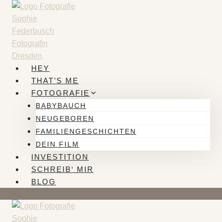
Zum
Inhalt
springen
HEY
THAT’S ME
FOTOGRAFIE
BABYBAUCH
NEUGEBOREN
FAMILIENGESCHICHTEN
DEIN FILM
INVESTITION
SCHREIB‘ MIR
BLOG