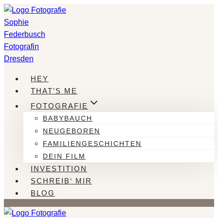
Zum
Inhalt
springen
HEY
THAT’S ME
FOTOGRAFIE
BABYBAUCH
NEUGEBOREN
FAMILIENGESCHICHTEN
DEIN FILM
INVESTITION
SCHREIB‘ MIR
BLOG