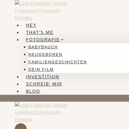
Zum
Inhalt
springen
HEY
THAT’S ME
FOTOGRAFIE
BABYBAUCH
NEUGEBOREN
FAMILIENGESCHICHTEN
DEIN FILM
INVESTITION
SCHREIB‘ MIR
BLOG