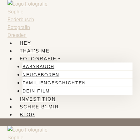
Zum
Inhalt
springen
HEY
THAT’S ME
FOTOGRAFIE
BABYBAUCH
NEUGEBOREN
FAMILIENGESCHICHTEN
DEIN FILM
INVESTITION
SCHREIB‘ MIR
BLOG