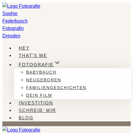
Zum
Inhalt
springen
HEY
THAT’S ME
FOTOGRAFIE
BABYBAUCH
NEUGEBOREN
FAMILIENGESCHICHTEN
DEIN FILM
INVESTITION
SCHREIB‘ MIR
BLOG