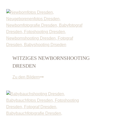
WITZIGES NEWBORNSHOOTING
DRESDEN
w
Zu den Bildern
i
t
z
i
g
e