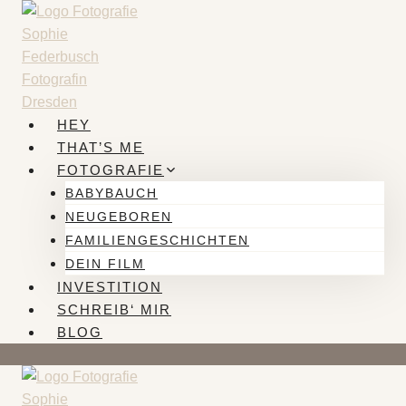
Zum
Inhalt
springen
HEY
THAT’S ME
FOTOGRAFIE
BABYBAUCH
NEUGEBOREN
FAMILIENGESCHICHTEN
DEIN FILM
INVESTITION
SCHREIB‘ MIR
BLOG