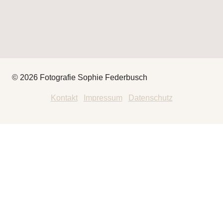
© 2026 Fotografie Sophie Federbusch
Kontakt
|
Impressum
|
Datenschutz
HEY
THAT’S ME
FOTOGRAFIE
UNTERMENÜ
UMSCHALTEN
BABYBAUCH
NEUGEBOREN