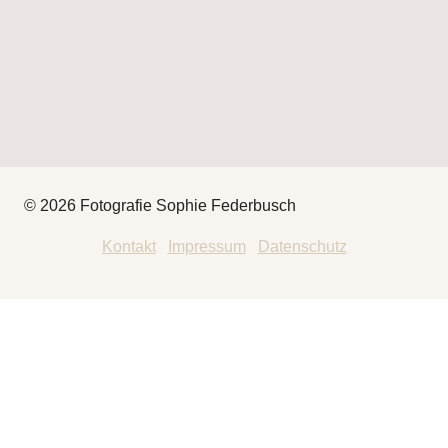
© 2026 Fotografie Sophie Federbusch
Kontakt
|
Impressum
|
Datenschutz
HEY
THAT’S ME
FOTOGRAFIE
UNTERMENÜ
UMSCHALTEN