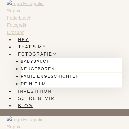
Zum
Inhalt
springen
HEY
THAT’S ME
FOTOGRAFIE
BABYBAUCH
NEUGEBOREN
FAMILIENGESCHICHTEN
DEIN FILM
INVESTITION
SCHREIB‘ MIR
BLOG