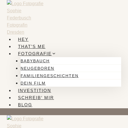
Zum
Inhalt
springen
HEY
THAT’S ME
FOTOGRAFIE
BABYBAUCH
NEUGEBOREN
FAMILIENGESCHICHTEN
DEIN FILM
INVESTITION
SCHREIB‘ MIR
BLOG