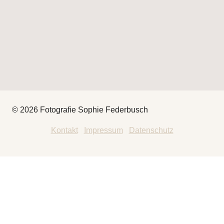
© 2026 Fotografie Sophie Federbusch
Kontakt
|
Impressum
|
Datenschutz
HEY
THAT’S ME
FOTOGRAFIE
UNTERMENÜ