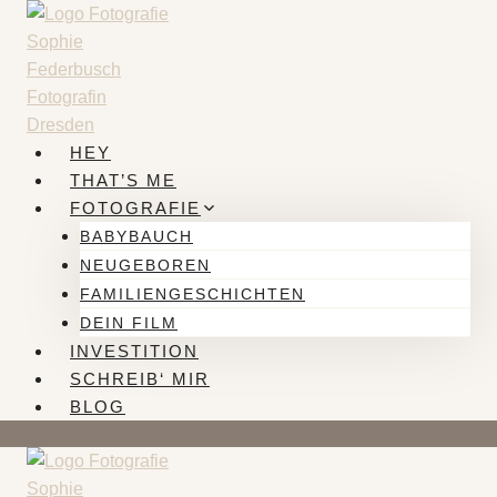
Zum
Inhalt
springen
HEY
THAT’S ME
FOTOGRAFIE
BABYBAUCH
NEUGEBOREN
FAMILIENGESCHICHTEN
DEIN FILM
INVESTITION
SCHREIB‘ MIR
BLOG