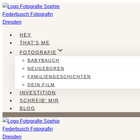
Zum
Inhalt
springen
HEY
THAT’S ME
FOTOGRAFIE
BABYBAUCH
NEUGEBOREN
FAMILIENGESCHICHTEN
DEIN FILM
INVESTITION
SCHREIB‘ MIR
BLOG