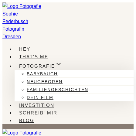
Zum
Inhalt
springen
HEY
THAT’S ME
FOTOGRAFIE
BABYBAUCH
NEUGEBOREN
FAMILIENGESCHICHTEN
DEIN FILM
INVESTITION
SCHREIB‘ MIR
BLOG