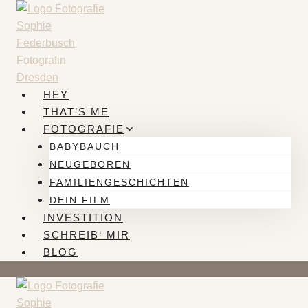
Zum
Inhalt
springen
HEY
THAT’S ME
FOTOGRAFIE
BABYBAUCH
NEUGEBOREN
FAMILIENGESCHICHTEN
DEIN FILM
INVESTITION
SCHREIB‘ MIR
BLOG