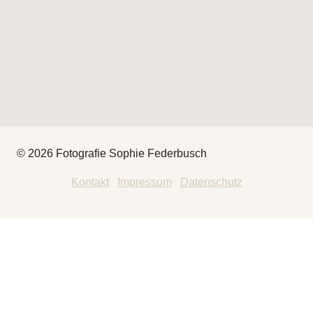
© 2026 Fotografie Sophie Federbusch
Kontakt
|
Impressum
|
Datenschutz
HEY
THAT’S ME
FOTOGRAFIE
UNTERMENÜ