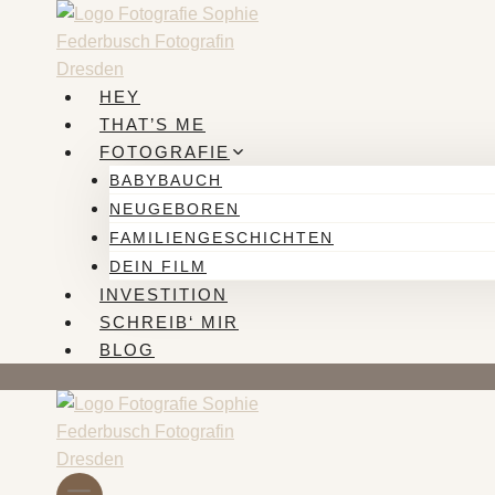
Zum
Inhalt
springen
HEY
THAT’S ME
FOTOGRAFIE
BABYBAUCH
NEUGEBOREN
FAMILIENGESCHICHTEN
DEIN FILM
INVESTITION
SCHREIB‘ MIR
BLOG