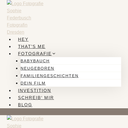
Zum
Inhalt
springen
HEY
THAT’S ME
FOTOGRAFIE
BABYBAUCH
NEUGEBOREN
FAMILIENGESCHICHTEN
DEIN FILM
INVESTITION
SCHREIB‘ MIR
BLOG