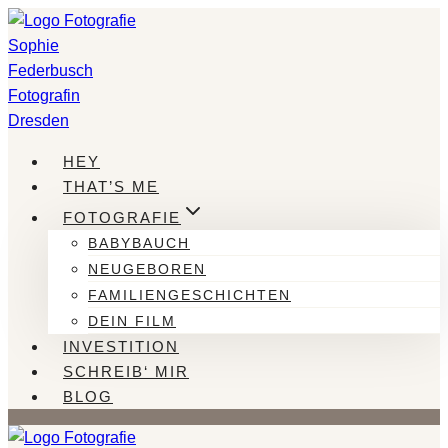
Zum
Inhalt
springen
HEY
THAT’S ME
FOTOGRAFIE
BABYBAUCH
NEUGEBOREN
FAMILIENGESCHICHTEN
DEIN FILM
INVESTITION
SCHREIB‘ MIR
BLOG