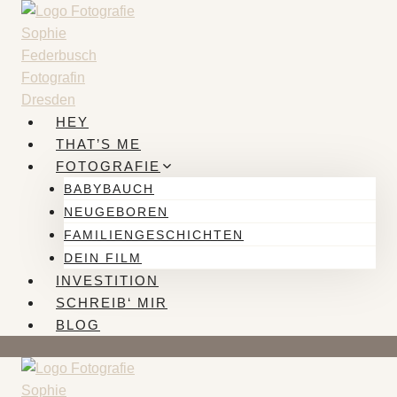
Zum
Inhalt
springen
HEY
THAT’S ME
FOTOGRAFIE
BABYBAUCH
NEUGEBOREN
FAMILIENGESCHICHTEN
DEIN FILM
INVESTITION
SCHREIB‘ MIR
BLOG