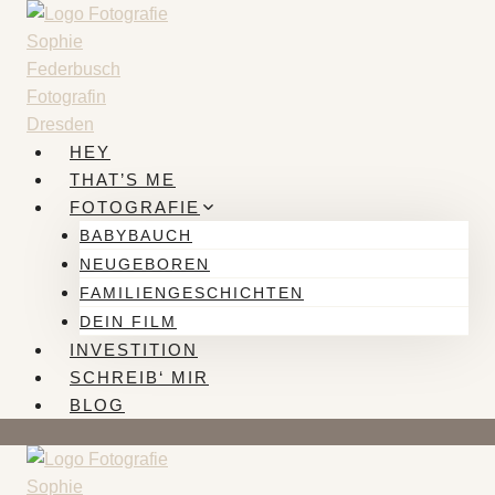
Zum
Inhalt
springen
HEY
THAT’S ME
FOTOGRAFIE
BABYBAUCH
NEUGEBOREN
FAMILIENGESCHICHTEN
DEIN FILM
INVESTITION
SCHREIB‘ MIR
BLOG