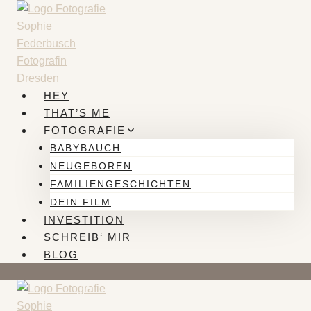
Zum
Inhalt
springen
HEY
THAT’S ME
FOTOGRAFIE
BABYBAUCH
NEUGEBOREN
FAMILIENGESCHICHTEN
DEIN FILM
INVESTITION
SCHREIB‘ MIR
BLOG