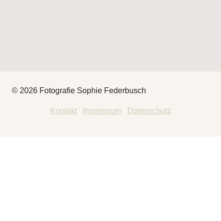
© 2026 Fotografie Sophie Federbusch
Kontakt
|
Impressum
|
Datenschutz
HEY
THAT’S ME
FOTOGRAFIE
UNTERMENÜ
UMSCHALTEN
BABYBAUCH