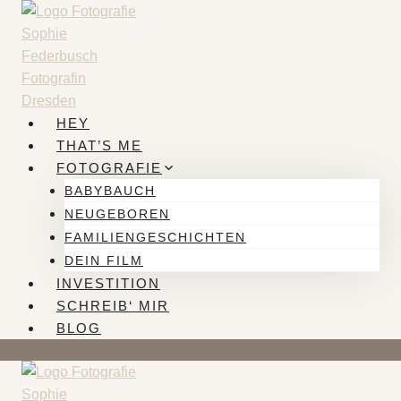
Zum
Inhalt
springen
HEY
THAT’S ME
FOTOGRAFIE
BABYBAUCH
NEUGEBOREN
FAMILIENGESCHICHTEN
DEIN FILM
INVESTITION
SCHREIB‘ MIR
BLOG