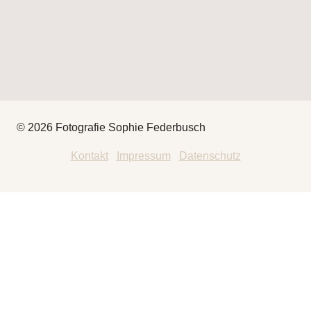
© 2026 Fotografie Sophie Federbusch
Kontakt
|
Impressum
|
Datenschutz
HEY
THAT’S ME
FOTOGRAFIE
UNTERMENÜ
UMSCHALTEN
BABYBAUCH