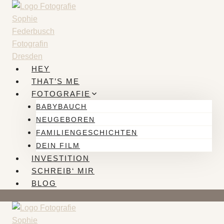
Zum
Inhalt
springen
HEY
THAT’S ME
FOTOGRAFIE
BABYBAUCH
NEUGEBOREN
FAMILIENGESCHICHTEN
DEIN FILM
INVESTITION
SCHREIB‘ MIR
BLOG