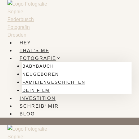
Zum
Inhalt
springen
HEY
THAT’S ME
FOTOGRAFIE
BABYBAUCH
NEUGEBOREN
FAMILIENGESCHICHTEN
DEIN FILM
INVESTITION
SCHREIB‘ MIR
BLOG