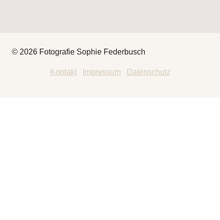
© 2026 Fotografie Sophie Federbusch
Kontakt
|
Impressum
|
Datenschutz
HEY
THAT’S ME
FOTOGRAFIE
UNTERMENÜ
UMSCHALTEN
BABYBAUCH
NEUGEBOREN
FAMILIENGESCHICHTEN
DEIN FILM