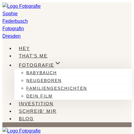
Zum
Inhalt
springen
HEY
THAT’S ME
FOTOGRAFIE
BABYBAUCH
NEUGEBOREN
FAMILIENGESCHICHTEN
DEIN FILM
INVESTITION
SCHREIB‘ MIR
BLOG