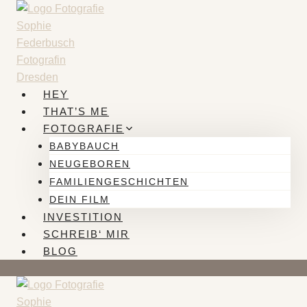
Zum
Inhalt
springen
HEY
THAT’S ME
FOTOGRAFIE
BABYBAUCH
NEUGEBOREN
FAMILIENGESCHICHTEN
DEIN FILM
INVESTITION
SCHREIB‘ MIR
BLOG