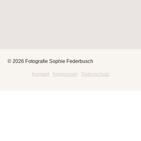
© 2026 Fotografie Sophie Federbusch
Kontakt
|
Impressum
|
Datenschutz
HEY
THAT’S ME
FOTOGRAFIE
UNTERMENÜ
UMSCHALTEN