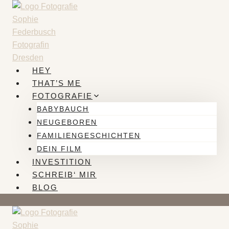
Zum
Inhalt
springen
HEY
THAT’S ME
FOTOGRAFIE
BABYBAUCH
NEUGEBOREN
FAMILIENGESCHICHTEN
DEIN FILM
INVESTITION
SCHREIB‘ MIR
BLOG