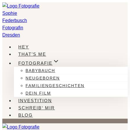
Zum
Inhalt
springen
HEY
THAT’S ME
FOTOGRAFIE
BABYBAUCH
NEUGEBOREN
FAMILIENGESCHICHTEN
DEIN FILM
INVESTITION
SCHREIB‘ MIR
BLOG