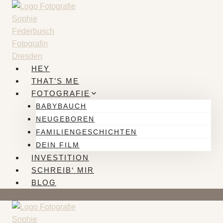
Zum
Inhalt
springen
HEY
THAT’S ME
FOTOGRAFIE
BABYBAUCH
NEUGEBOREN
FAMILIENGESCHICHTEN
DEIN FILM
INVESTITION
SCHREIB‘ MIR
BLOG