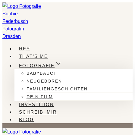
Zum
Inhalt
springen
HEY
THAT’S ME
FOTOGRAFIE
BABYBAUCH
NEUGEBOREN
FAMILIENGESCHICHTEN
DEIN FILM
INVESTITION
SCHREIB‘ MIR
BLOG