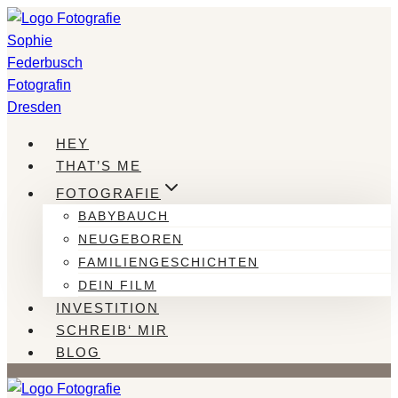
Zum
Inhalt
springen
HEY
THAT’S ME
FOTOGRAFIE
BABYBAUCH
NEUGEBOREN
FAMILIENGESCHICHTEN
DEIN FILM
INVESTITION
SCHREIB‘ MIR
BLOG