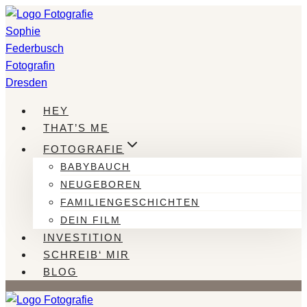
Zum
Inhalt
springen
HEY
THAT’S ME
FOTOGRAFIE
BABYBAUCH
NEUGEBOREN
FAMILIENGESCHICHTEN
DEIN FILM
INVESTITION
SCHREIB‘ MIR
BLOG