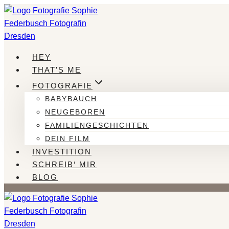
Zum
Inhalt
springen
HEY
THAT’S ME
FOTOGRAFIE
BABYBAUCH
NEUGEBOREN
FAMILIENGESCHICHTEN
DEIN FILM
INVESTITION
SCHREIB‘ MIR
BLOG