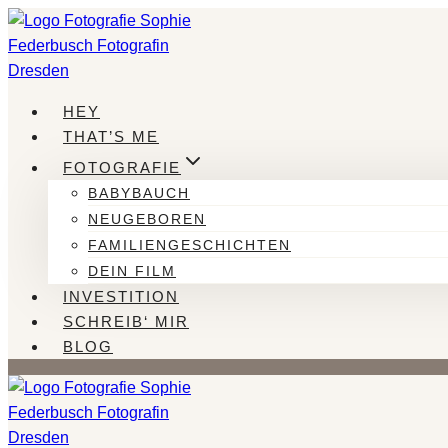
Zum
Inhalt
springen
HEY
THAT’S ME
FOTOGRAFIE
BABYBAUCH
NEUGEBOREN
FAMILIENGESCHICHTEN
DEIN FILM
INVESTITION
SCHREIB‘ MIR
BLOG